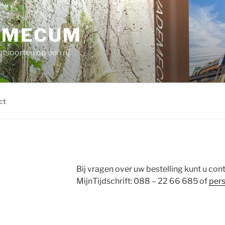
EMECUM
utsoorten op een rij
ct
Bij vragen over uw bestelling kunt u c
MijnTijdschrift: 088 – 22 66 685 of
per