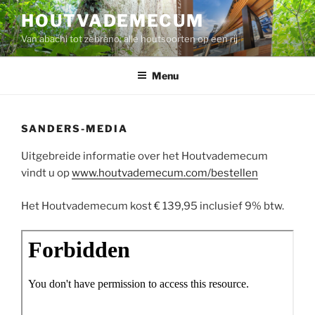
Ga
HOUTVADEMECUM
naar
Van abachi tot zebrano: alle houtsoorten op een rij
de
inhoud
Menu
SANDERS-MEDIA
Uitgebreide informatie over het Houtvademecum
vindt u op
www.houtvademecum.com/bestellen
Het Houtvademecum kost € 139,95 inclusief 9% btw.