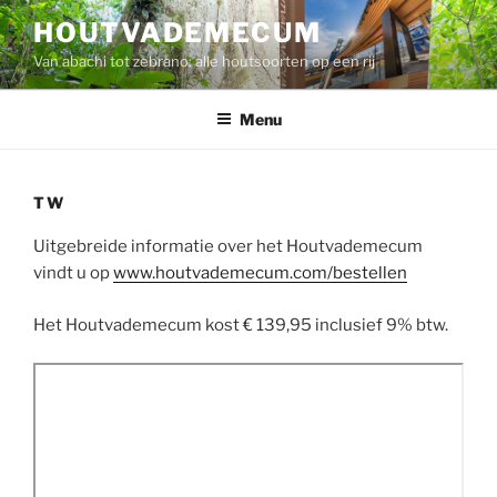
Ga
HOUTVADEMECUM
naar
Van abachi tot zebrano: alle houtsoorten op een rij
de
inhoud
Menu
TW
Uitgebreide informatie over het Houtvademecum
vindt u op
www.houtvademecum.com/bestellen
Het Houtvademecum kost € 139,95 inclusief 9% btw.